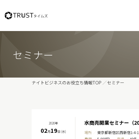
セミナー
ナイトビジネスのお役立ち情報TOP
セミナー
水商売開業セミナー（2020
2020年
02
19
月
日 (水)
場所
東京都新宿区西新宿1-4-
費用
5,000円
定員
40